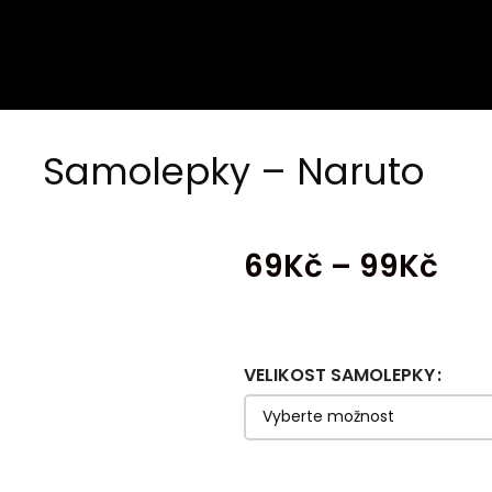
Samolepky – Naruto
69
Kč
–
99
Kč
VELIKOST SAMOLEPKY