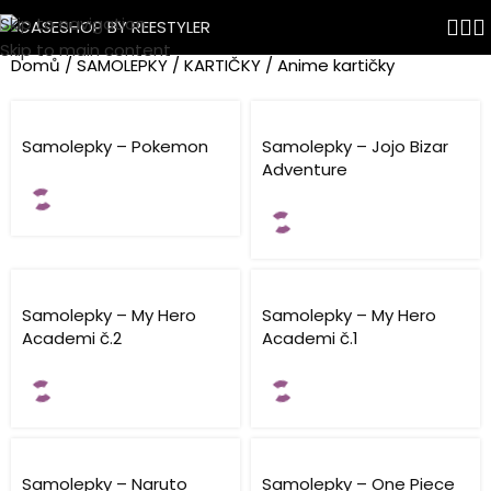
Skip to navigation
Anime kartičky
Skip to main content
Domů
SAMOLEPKY
KARTIČKY
Anime kartičky
Samolepky – Pokemon
Samolepky – Jojo Bizar
Adventure
Samolepky – My Hero
Samolepky – My Hero
Academi č.2
Academi č.1
Samolepky – Naruto
Samolepky – One Piece