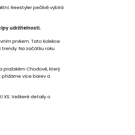
tní. Reestyler pečlivě vybírá
ipy udržitelnosti.
lavním prvkem. Tato kolekce
mi trendy. Na začátku roku
na pražském Chodově, který
ž přidáme více barev a
í XS. Veškeré detaily o