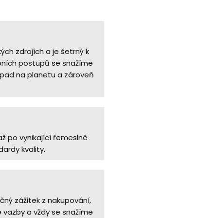
ch zdrojích a je šetrný k
bních postupů se snažíme
dopad na planetu a zároveň
ž po vynikající řemeslné
ardy kvality.
čný zážitek z nakupování,
é vazby a vždy se snažíme