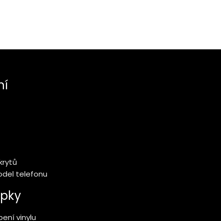
ní
krytů
model telefonu
pky
ení vinylu