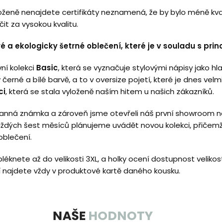
oženě nenajdete certifikáty neznamená, že by bylo méně kvali
it za vysokou kvalitu.
vé a ekologicky šetrné oblečení, které je v souladu s princ
vní kolekci
Basic
, která se vyznačuje stylovými nápisy jako h
 černé a bílé barvě, a to v oversize pojetí, které je dnes vel
ci
, která se stala vyloženě naším hitem u našich zákazníků.
ranná známka a zároveň jsme otevřeli náš první showroom 
. Každých šest měsíců plánujeme uvádět novou kolekci, přičem
oblečení.
éknete až do velikosti 3XL, a holky ocení dostupnost velikost
 najdete vždy v produktové kartě daného kousku.
NAŠE
HODNOTY