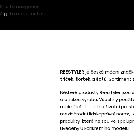
Skip to navigation
Skip to main content
REESTYLER
je česká módní značka 
triček
,
šortek
a
šatů
. Sortiment
Některé produkty Reestyler jsou š
a etickou výrobu. Všechny použité
minimální dopad na životní prostř
mezinárodní lidskoprávní normy.
produkty, které nejsou ve spoluprá
uvedeny u konkrétního modelu.