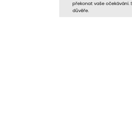
překonat vaše očekávání. S
důvěře.