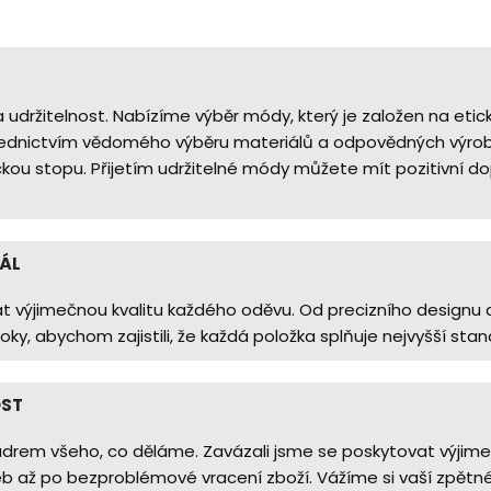
udržitelnost. Nabízíme výběr módy, který je založen na etický
třednictvím vědomého výběru materiálů a odpovědných výro
ckou stopu. Přijetím udržitelné módy můžete mít pozitivní 
IÁL
t výjimečnou kvalitu každého oděvu. Od precizního designu a
ky, abychom zajistili, že každá položka splňuje nejvyšší stand
OST
ádrem všeho, co děláme. Zavázali jsme se poskytovat výjime
eb až po bezproblémové vracení zboží. Vážíme si vaší zpětn