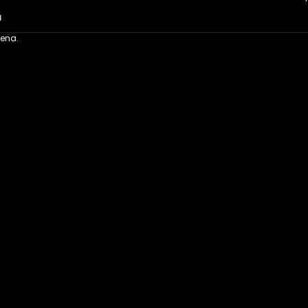
ů
ena.