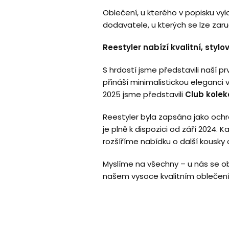
Oblečení, u kterého v popisku vyl
dodavatele, u kterých se lze zaruč
Reestyler nabízí kvalitní, stylo
S hrdostí jsme představili naší pr
přináší minimalistickou eleganci v
2025 jsme představili
Club kolek
Reestyler byla zapsána jako och
je plně k dispozici od září 2024
rozšíříme nabídku o další kousky 
Myslíme na všechny – u nás se obl
našem vysoce kvalitním oblečení