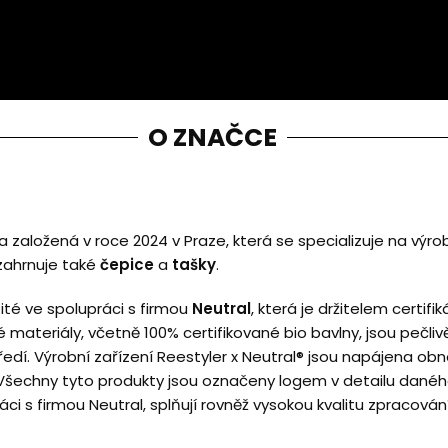
O ZNAČCE
založená v roce 2024 v Praze, která se specializuje na výro
 zahrnuje také
čepice
a
tašky
.
ité ve spolupráci s firmou
Neutral
, která je držitelem certif
 materiály, včetně 100% certifikované bio bavlny, jsou pečli
edí. Výrobní zařízení Reestyler x Neutral® jsou napájena obno
 Všechny tyto produkty jsou označeny logem v detailu danéh
ci s firmou Neutral, splňují rovněž vysokou kvalitu zpracování