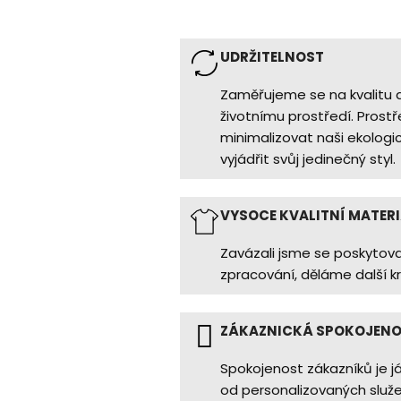
UDRŽITELNOST
Zaměřujeme se na kvalitu a 
životnímu prostředí. Pros
minimalizovat naši ekologi
vyjádřit svůj jedinečný styl.
VYSOCE KVALITNÍ MATER
Zavázali jsme se poskytova
zpracování, děláme další kro
ZÁKAZNICKÁ SPOKOJEN
Spokojenost zákazníků je j
od personalizovaných služ