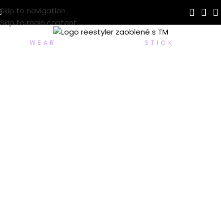
Skip to navigation
Skip to main content
JEDNA ZNAČKA. TŘI SVĚTY.
WEAR
IT. PROCECT IT.
STICK
IT.