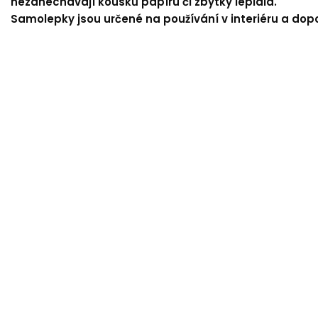
nezanechávají kousků papíru či zbytky lepidla.
Samolepky jsou určené na používání v interiéru a dop