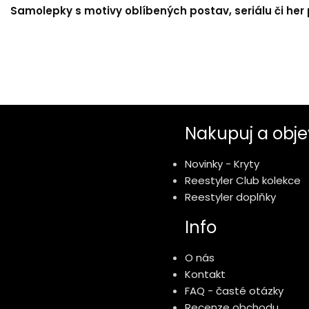
Samolepky s motivy oblíbených postav, seriálu či her p
Nakupuj a obje
Novinky - Kryty
Reestyler Club kolekce
Reestyler doplňky
Info
O nás
Kontakt
FAQ - časté otázky
Recenze obchodu