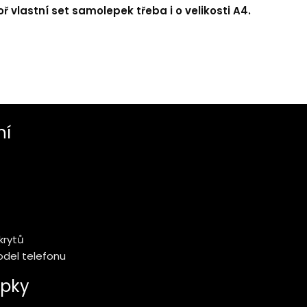
ř vlastní set samolepek třeba i o velikosti A4.
ní
krytů
model telefonu
pky