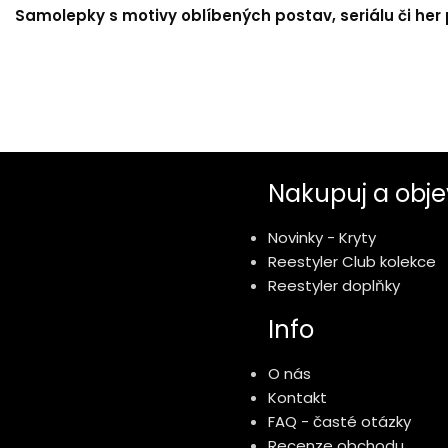
Samolepky s motivy oblíbených postav, seriálu či her p
Nakupuj a obje
Novinky - Kryty
Reestyler Club kolekce
Reestyler doplňky
Info
O nás
Kontakt
FAQ - časté otázky
Recenze obchodu