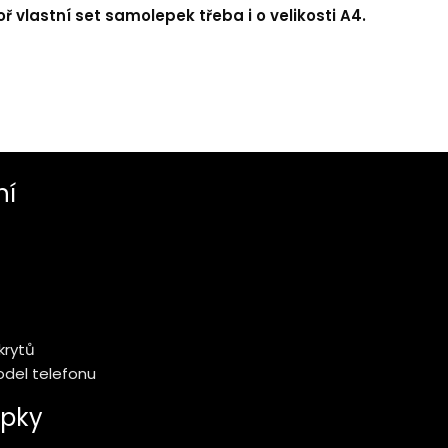
ř vlastní set samolepek třeba i o velikosti A4.
ní
krytů
model telefonu
pky