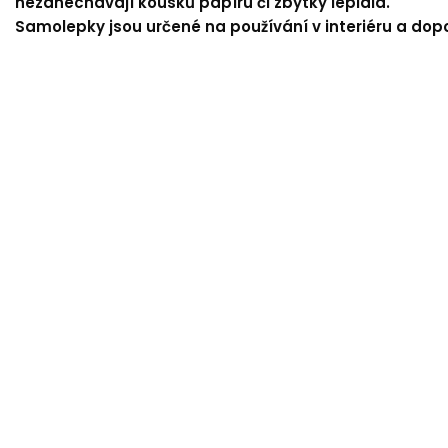
nezanechávají kousků papíru či zbytky lepidla.
Samolepky jsou určené na používání v interiéru a dop