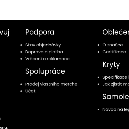
vuj
Podpora
Obleče
Stav objednávky
O značce
Doprava a platba
Certifikace
Vrácení a reklamace
Kryty
Spolupráce
Specifikace 
Prodej vlastního merche
Jak zjistit 
Účet
Samole
Návod na lep
ů
ena.