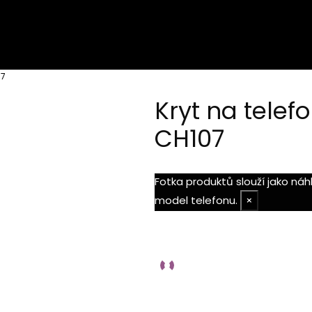
07
Kryt na telef
CH107
Fotka produktů slouží jako ná
model telefonu.
×