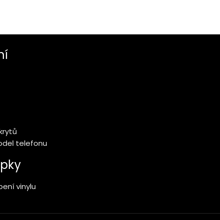
ní
krytů
model telefonu
pky
ení vinylu