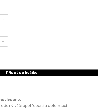
Přidat do košíku
 nesloupne.
, odolný vůči opotřebení a deformaci.