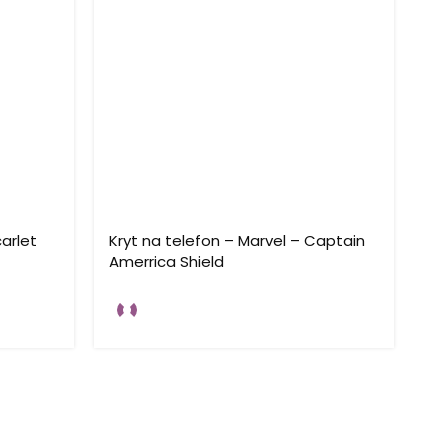
carlet
Kryt na telefon – Marvel – Captain
Kr
Amerrica Shield
B