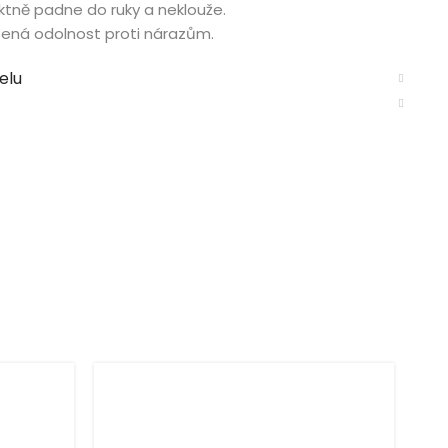
ktně padne do ruky a neklouže.
šená odolnost proti nárazům.
elu