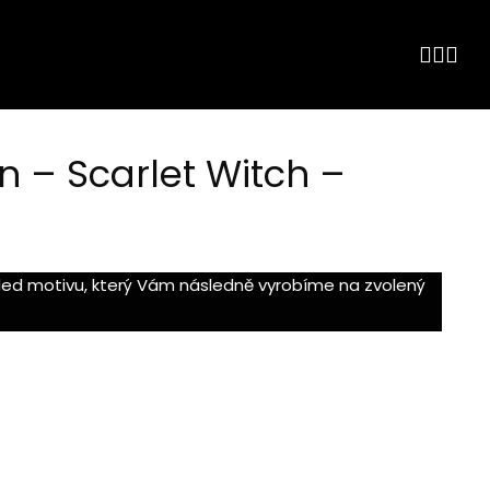
on – Scarlet Witch –
hled motivu, který Vám následně vyrobíme na zvolený