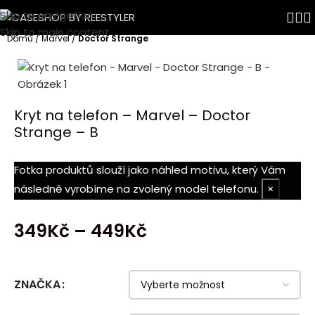
Skip to navigation
Skip to main content
Domů
Marvel
Doctor Strange
Kryt na telefon – Marvel – Doctor
Strange – B
Fotka produktů slouží jako náhled motivu, který Vám
následně vyrobíme na zvolený model telefonu.
×
349
Kč
–
449
Kč
ZNAČKA