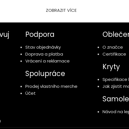
ZOBRAZIT VÍCE
vuj
Podpora
Obleče
Stav objednávky
O značce
Doprava a platba
Certifikace
Vrácení a reklamace
Kryty
Spolupráce
Specifikace 
Prodej vlastního merche
Jak zjistit 
Účet
Samole
Návod na lep
ů