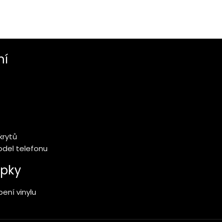
ní
krytů
model telefonu
pky
ení vinylu