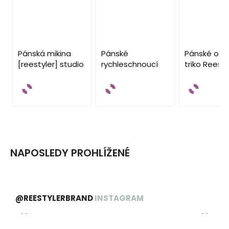
UNISEX
Pánská mikina
Pánské
Pánské ove
[reestyler] studio
rychleschnoucí
triko Reesty
– lila
sport oversize
Club – šedé
triko – černé
asphalt
NAPOSLEDY PROHLÍŽENÉ
@REESTYLERBRAND
INSTAGRAM