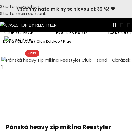
Skip to navigation
Všechny naše mikiny se slevou až 39 %! 🖤
Skip to main content
CLUB KOLEKCE
HOODIES NA ZIP
TAŠKY OD 2
Domů
Oblečení
Club Kolekce
Kluci
-29%
Pánská heavy zip mikina Reestyler