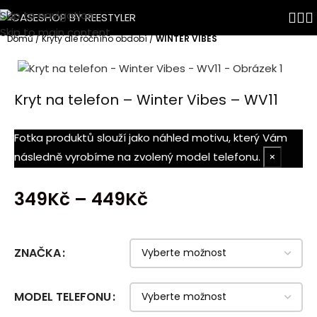
Skip to navigation
Skip to main content
Domů
Kryty dle ročního období
WINTER VIBES
Kryt na telefon – Winter Vibes – WV11
Fotka produktů slouží jako náhled motivu, který Vám
následně vyrobíme na zvolený model telefonu.
×
349
Kč
–
449
Kč
ZNAČKA
MODEL TELEFONU