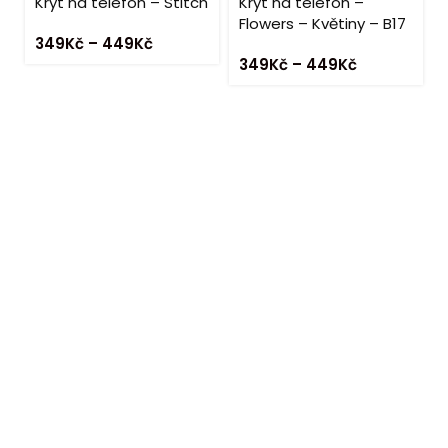
Kryt na telefon – Stitch
Kryt na telefon –
Flowers – Květiny – B17
349
Kč
–
449
Kč
349
Kč
–
449
Kč