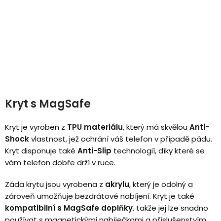
Kryt s MagSafe
Kryt je vyroben z
TPU materiálu
, který má skvělou
Anti-
Shock
vlastnost, jež ochrání váš telefon v případě pádu.
Kryt disponuje také
Anti-Slip
technologií, díky které se
vám telefon dobře drží v ruce.
Záda krytu jsou vyrobena z
akrylu
, který je odolný a
zároveň umožňuje bezdrátové nabíjení. Kryt je také
kompatibilní s MagSafe doplňky
, takže jej lze snadno
používat s magnetickými nabíječkami a příslušenstvím.