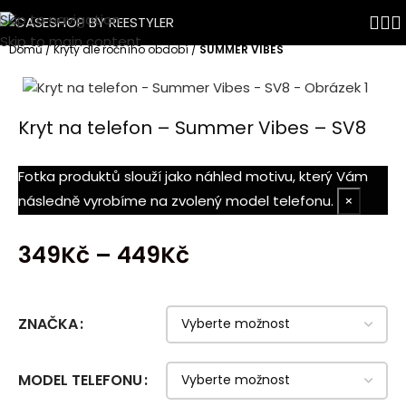
Skip to navigation
Skip to main content
Domů
Kryty dle ročního období
SUMMER VIBES
Kryt na telefon – Summer Vibes – SV8
Fotka produktů slouží jako náhled motivu, který Vám
následně vyrobíme na zvolený model telefonu.
×
349
Kč
–
449
Kč
ZNAČKA
MODEL TELEFONU