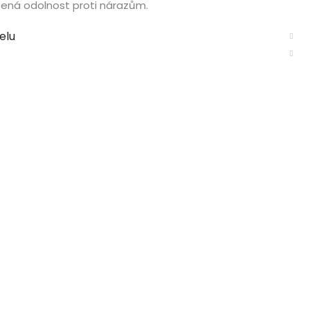
šená odolnost proti nárazům.
elu