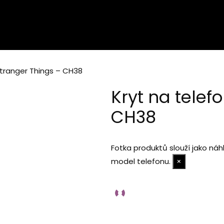
Stranger Things – CH38
Kryt na telef
CH38
Fotka produktů slouží jako ná
model telefonu.
×