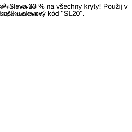
🎉 Sleva 20 % na všechny kryty! Použij v
Skip to navigation
košíku slevový kód "SL20".
Skip to main content