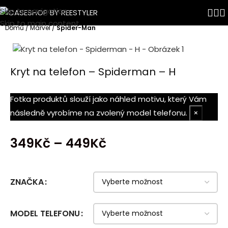
Skip to navigation
Skip to main content
Domů
Marvel
Spider-Man
Kryt na telefon – Spiderman – H
Fotka produktů slouží jako náhled motivu, který Vám
následně vyrobíme na zvolený model telefonu.
×
349
Kč
–
449
Kč
ZNAČKA
MODEL TELEFONU