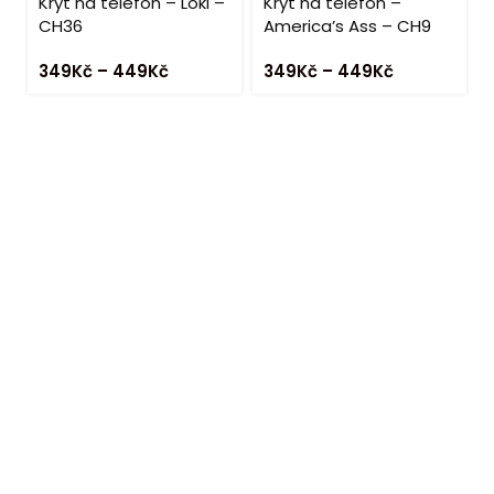
Kryt na telefon – Loki –
Kryt na telefon –
CH36
America’s Ass – CH9
349
Kč
–
449
Kč
349
Kč
–
449
Kč