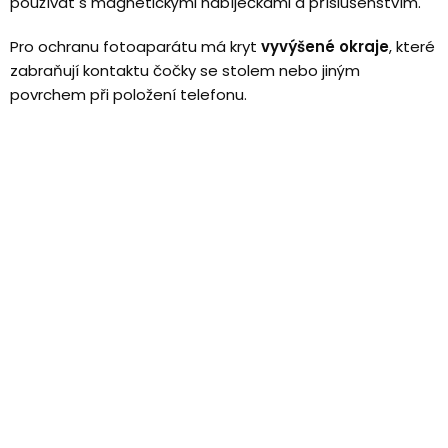
používat s magnetickými nabíječkami a příslušenstvím.
Pro ochranu fotoaparátu má kryt
vyvýšené okraje
, které
zabraňují kontaktu čočky se stolem nebo jiným
povrchem při položení telefonu.