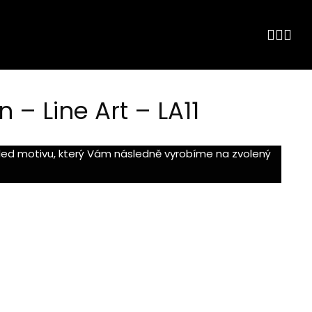
n – Line Art – LA11
hled motivu, který Vám následně vyrobíme na zvolený