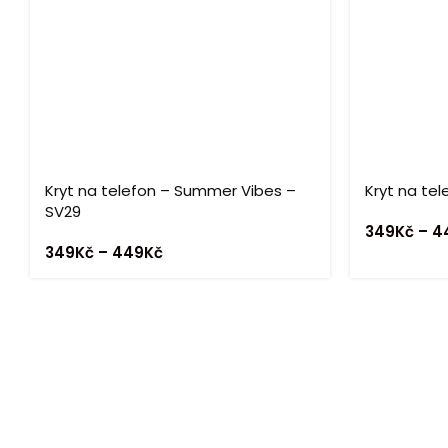
Kryt na telefon – Summer Vibes –
Kryt na tel
SV29
349
Kč
–
4
349
Kč
–
449
Kč