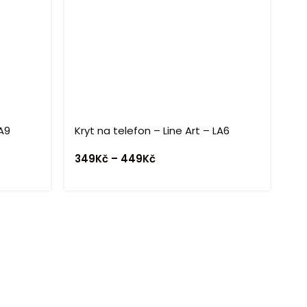
LA9
Kryt na telefon – Line Art – LA6
Kr
349
Kč
–
449
Kč
3