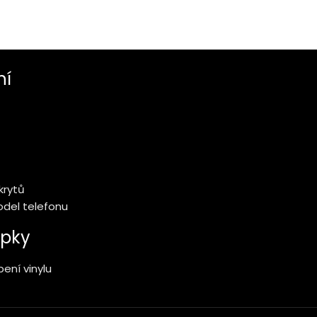
ní
krytů
model telefonu
pky
ení vinylu