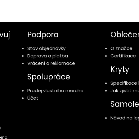
vuj
Podpora
Obleče
Stav objednávky
O značce
Doprava a platba
Certifikace
Vrácení a reklamace
Kryty
Spolupráce
Specifikace 
Prodej vlastního merche
Jak zjistit 
Účet
Samole
Návod na lep
ů
ena.