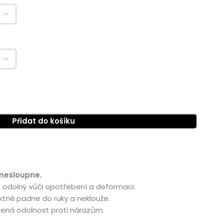
Přidat do košíku
 nesloupne.
, odolný vůči opotřebení a deformaci.
ktně padne do ruky a neklouže.
šená odolnost proti nárazům.