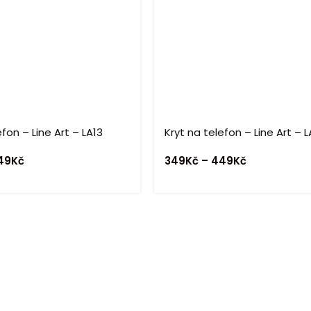
efon – Line Art – LA13
Kryt na telefon – Line Art – 
49
Kč
349
Kč
–
449
Kč