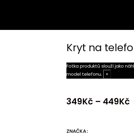
Kryt na telefo
Fotka produktů slouží jako ná
model telefonu.
×
349
Kč
–
449
Kč
ZNAČKA