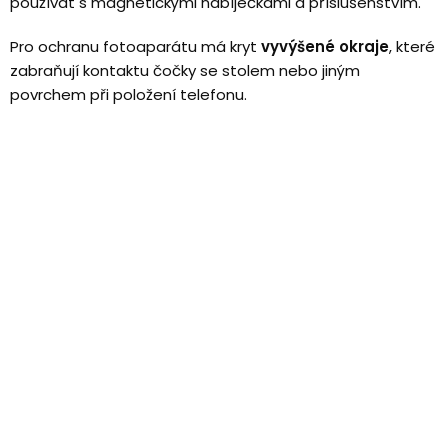
používat s magnetickými nabíječkami a příslušenstvím.
Pro ochranu fotoaparátu má kryt
vyvýšené okraje
, které
zabraňují kontaktu čočky se stolem nebo jiným
povrchem při položení telefonu.