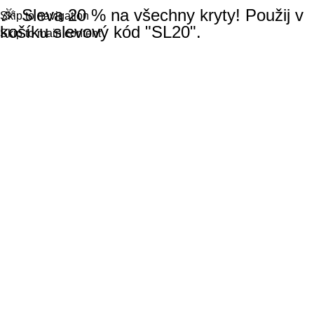
🎉 Sleva 20 % na všechny kryty! Použij v
Skip to navigation
košíku slevový kód "SL20".
Skip to main content