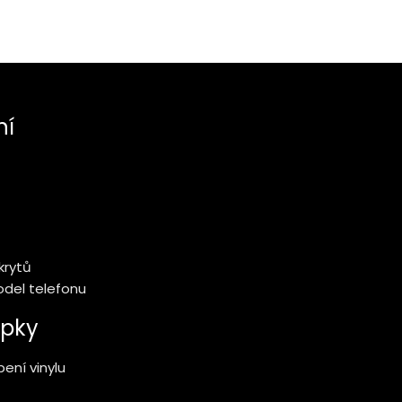
ní
krytů
model telefonu
pky
ení vinylu