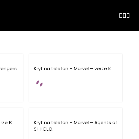
Avengers
Kryt na telefon – Marvel – verze K
erze B
Kryt na telefon – Marvel – Agents of
S.H.I.E.L.D.