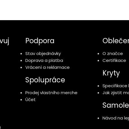
vuj
Podpora
Obleče
Stav objednávky
O značce
Doprava a platba
Certifikace
Vrácení a reklamace
Kryty
Spolupráce
Specifikace 
Prodej vlastního merche
Jak zjistit 
Účet
Samole
Návod na lep
ů