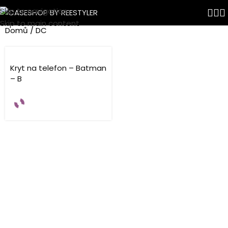
Skip to navigation
DC
Skip to main content
Domů
DC
Kryt na telefon – Batman
– B